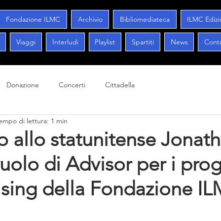
Fondazione ILMC
Archivio
Bibliomediateca
ILMC Edizi
Viaggi
Interludi
Playlist
Spartiti
News
Conta
Donazione
Concerti
Cittadella
empo di lettura: 1 min
 allo statunitense Jonat
ruolo di Advisor per i pr
ising della Fondazione I