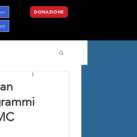
oni
DONAZIONE
tti
han
ogrammi
LMC