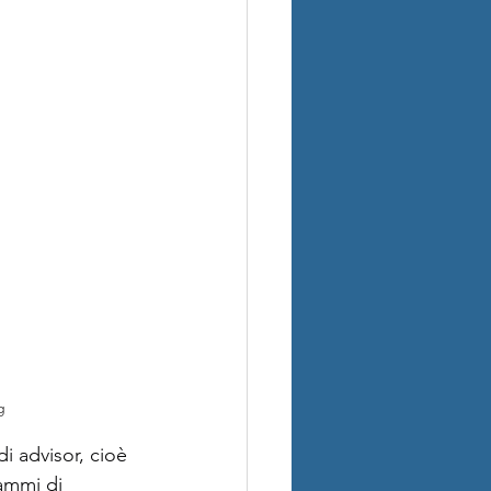
g
 di advisor, cioè 
ammi di 