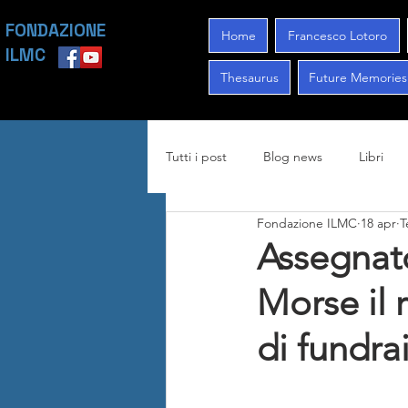
FONDAZIONE
Home
Francesco Lotoro
ILMC
Thesaurus
Future Memories
Tutti i post
Blog news
Libri
Fondazione ILMC
18 apr
T
Assegnato
Morse il 
di fundra