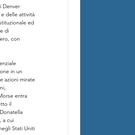
di Denver 
delle attività 
stituzionale ed 
e di 
tero, con 
enziale 
ione in un 
e azioni mirate 
ni, 
Morse entra 
to il 
Donatella 
 a cui 
gli Stati Uniti 