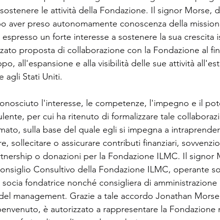
a sostenere le attività della Fondazione. Il signor Morse, 
o aver preso autonomamente conoscenza della mission e 
espresso un forte interesse a sostenere la sua crescita i
ato proposta di collaborazione con la Fondazione al fin
po, all'espansione e alla visibilità delle sue attività all'es
 agli Stati Uniti. 
onosciuto l'interesse, le competenze, l'impegno e il pot
ente, per cui ha ritenuto di formalizzare tale collaboraz
ato, sulla base del quale egli si impegna a intraprender
are, sollecitare o assicurare contributi finanziari, sovvenzio
rtnership o donazioni per la Fondazione ILMC. Il signor 
 Consiglio Consultivo della Fondazione ILMC, operante sot
socia fondatrice nonché consigliera di amministrazione 
e del management. Grazie a tale accordo Jonathan Morse,
benvenuto, è autorizzato a rappresentare la Fondazione ne