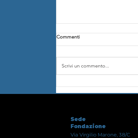
Commenti
Scrivi un commento...
La Fondazione ILMC di
Barletta ha concluso la
digitalizzazione della
Collezione Emanuele Pacifici,
tra i più preziosi patrimoni
videofonografici della musica
Sede
religiosa e tradizionale
Fondazione
ebraica
Via Virgilio Marone, 38/C