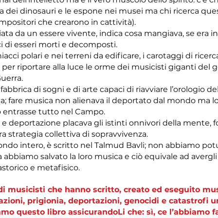
sa dei dinosauri e le espone nei musei ma chi ricerca qu
mpositori che crearono in cattività).
iata da un essere vivente, indica cosa mangiava, se era in 
i di esseri morti e decomposti.
acci polari e nei terreni da edificare, i carotaggi di ric
i per riportare alla luce le orme dei musicisti giganti de
uerra.
bbrica di sogni e di arte capaci di riavviare l’orologio de
ria; fare musica non alienava il deportato dal mondo m
 entrasse tutto nel Campo.
 e deportazione placava gli istinti onnivori della mente, 
ra strategia collettiva di sopravvivenza.
mondo intero, è scritto nel Talmud Bavli; non abbiamo potu
 abbiamo salvato la loro musica e ciò equivale ad avergli 
astorico e metafisico.
 di musicisti che hanno scritto, creato ed eseguito mu
azioni, prigionia, deportazioni, genocidi e catastrofi 
o questo libro assicurandoLi che: sì, ce l’abbiamo fa