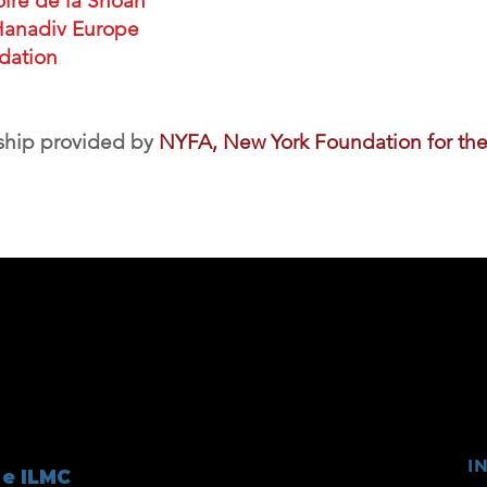
ire de la Shoah
 Hanadiv Europe
dation
rship provided by
NYFA, New York Foundation for the
I
 e ILMC