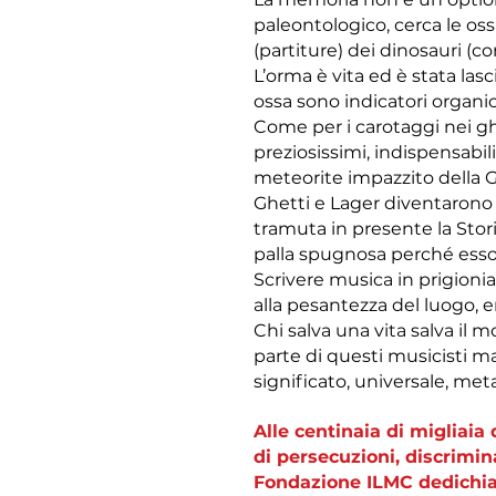
paleontologico, cerca le os
(partiture) dei dinosauri (co
L’orma è vita ed è stata lasc
ossa sono indicatori organic
Come per i carotaggi nei ghi
preziosissimi, indispensabil
meteorite impazzito della G
Ghetti e Lager diventarono fa
tramuta in presente la Sto
palla spugnosa perché esso
Scrivere musica in prigionia
alla pesantezza del luogo, e
Chi salva una vita salva il 
parte di questi musicisti ma
significato, universale, met
Alle centinaia di migliaia
di persecuzioni, discrimin
Fondazione ILMC dedichiam