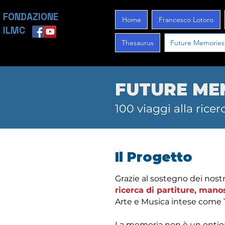
FONDAZIONE
Home
Francesco Lotoro
ILMC
Thesaurus
Future Memories
FUTURE ME
100 viaggi alla rice
Il Progetto
Grazie al sostegno dei nostr
ricerca di partiture, manos
Arte e Musica intese come 
La memoria non è un optional