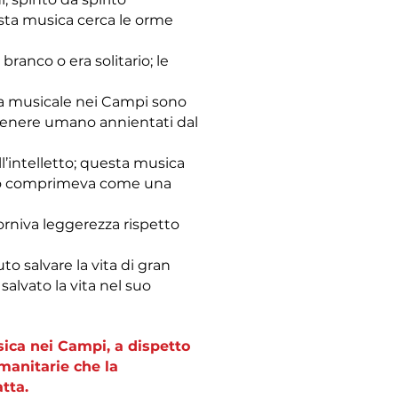
esta musica cerca le orme
branco o era solitario; le
erca musicale nei Campi sono
l genere umano annientati dal
ll’intelletto; questa musica
a lo comprimeva come una
forniva leggerezza rispetto
to salvare la vita di gran
salvato la vita nel suo
sica nei Campi, a dispetto
umanitarie che la
tta.