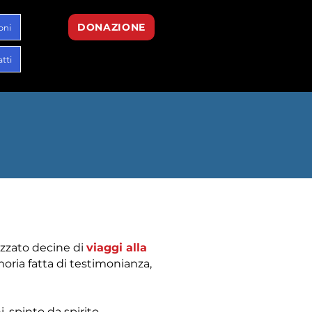
oni
DONAZIONE
tti
lizzato decine di
viaggi alla
oria fatta di testimonianza,
, spinto da spirito