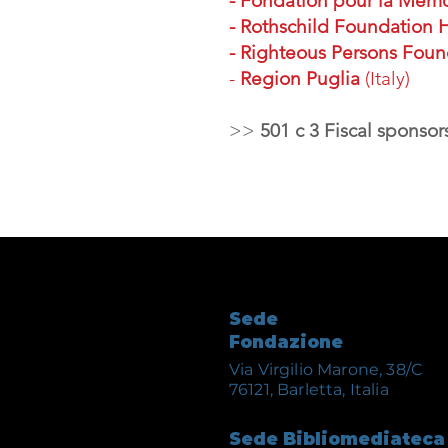
- Fondation pour la Mémo
- Rothschild Foundation
- Righteous Persons Foun
-
Region Puglia
(Italy)
>>
501 c 3 Fiscal sponso
Sede
Fondazione
Via Virgilio Marone, 38/C
76121, Barletta, Italia
Sede Bibliomediateca