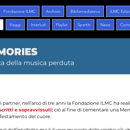
Fondazione ILMC
Archivio
Bibliomediateca
ILMC Edizi
Viaggi
Interludi
Playlist
Spartiti
News
Conta
MORIES
rca della musica perduta
i partner, nell’arco di tre anni la Fondazione ILMC ha rea
critti e sopravvissuti;
ciò al fine di cementare una Mem
Testamento del cuore.
 dell’intelletto ma è il vero muscolo dello spirito: c’è chi