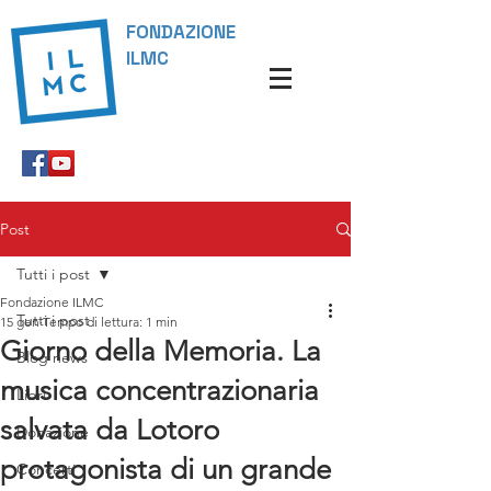
FONDAZIONE
ILMC
Post
Tutti i post
Fondazione ILMC
Tutti i post
15 gen
Tempo di lettura: 1 min
Giorno della Memoria. La
Blog news
musica concentrazionaria
Libri
salvata da Lotoro
Donazione
protagonista di un grande
Concerti