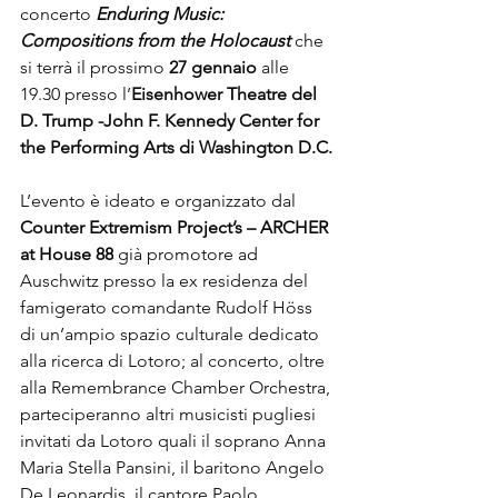
concerto
 Enduring Music: 
Compositions from the Holocaust 
che 
si terrà il prossimo 
27 gennaio
 alle 
19.30 presso l’
Eisenhower Theatre del 
D. Trump -John F. Kennedy Center for 
the Performing Arts di Washington D.C.
L’evento è ideato e organizzato dal 
Counter Extremism Project’s – ARCHER 
at House 88
 già promotore ad 
Auschwitz presso la ex residenza del 
famigerato comandante Rudolf Höss 
di un’ampio spazio culturale dedicato 
alla ricerca di Lotoro; al concerto, oltre 
alla Remembrance Chamber Orchestra, 
parteciperanno altri musicisti pugliesi 
invitati da Lotoro quali il soprano Anna 
Maria Stella Pansini, il baritono Angelo 
De Leonardis, il cantore Paolo 