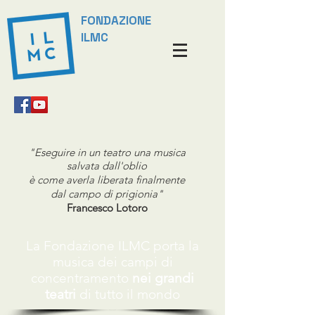
FONDAZIONE
ILMC
"Eseguire in un teatro una musica
salvata dall'oblio
è come averla liberata finalmente
dal campo di prigionia"
Francesco Lotoro
La Fondazione ILMC porta
la
musica dei campi di
concentramento
nei grandi
teatri
di tutto
il mondo