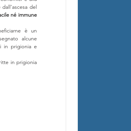
e
 dall’ascesa del 
acile né immune 
ficiarne è un 
segnato alcune 
 in prigionia e 
itte in prigionia 