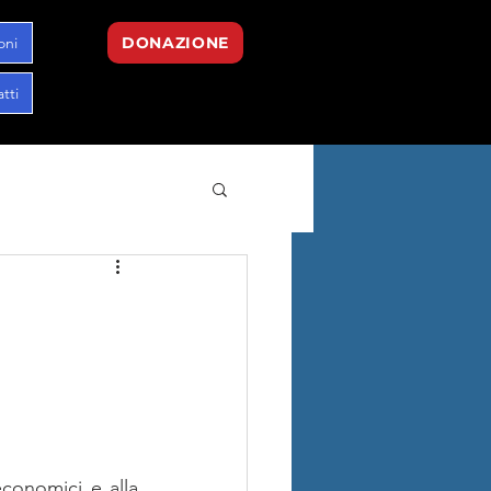
oni
DONAZIONE
tti
conomici e alla 