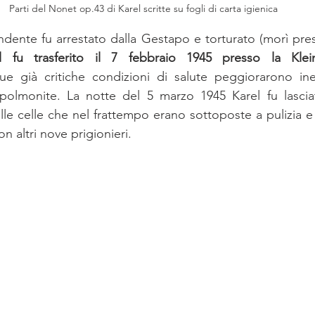
Parti del Nonet op.43 di Karel scritte su fogli di carta igienica
tendente fu arrestato dalla Gestapo e torturato (morì pre
l fu trasferito il 7 febbraio 1945 presso la Klei
sue già critiche condizioni di salute peggiorarono ine
 polmonite. La notte del 5 marzo 1945 Karel fu lasciat
alle celle che nel frattempo erano sottoposte a pulizia e 
n altri nove prigionieri.