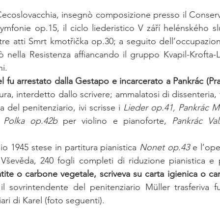
Cecoslovacchia, insegnò composizione presso il Conserva
mfonie op.15, il ciclo liederistico V září helénského sl
 tre atti Smrt kmotřička op.30; a seguito dell’occupazio
 nella Resistenza affiancando il gruppo Kvapil-Krofta-
i. 
l fu arrestato dalla Gestapo e incarcerato a Pankrác (Pr
tura, interdetto dallo scrivere; ammalatosi di dissenteria, 
a del penitenziario, ivi scrisse i 
Lieder op.41, Pankrác M
 Polka op.42b
 per violino e pianoforte, 
Pankrác Val
o 1945 stese in partitura pianistica 
Nonet op.43
 e l’ope
 Vševěda, 240 fogli completi di riduzione pianistica e p
atite o carbone vegetale, scriveva su carta igienica o cart
il sovrintendente del penitenziario Müller trasferiva fu
iari di Karel (foto seguenti). 