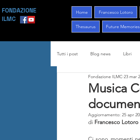
FONDAZIONE
Home
Francesco Lotoro
ILMC
Thesaurus
Future Memories
Tutti i post
Blog news
Libri
Fondazione ILMC
23 mar 
Musica C
document
Aggiornamento:
25 apr 2
di 
Francesco Lotoro
Ci sono momenti nel