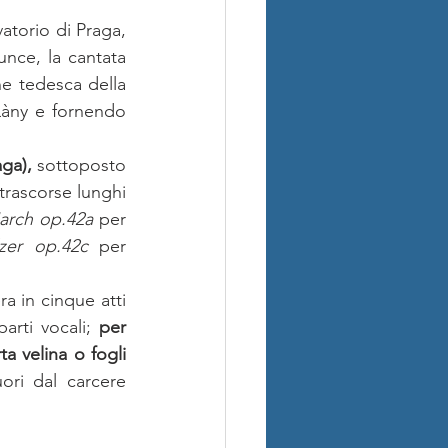
torio di Praga, 
unce, la cantata 
ne tedesca della 
Làny e fornendo 
aga),
 sottoposto 
trascorse lunghi 
arch op.42a
 per 
zer op.42c
 per 
ra in cinque atti 
arti vocali; 
per 
a velina o fogli 
ori dal carcere 