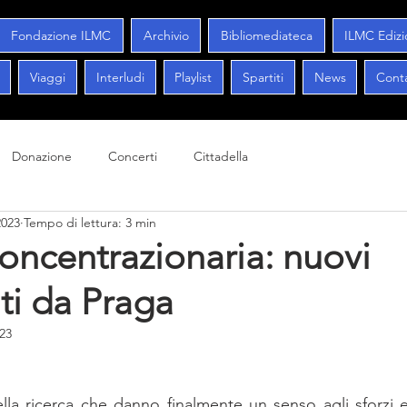
Fondazione ILMC
Archivio
Bibliomediateca
ILMC Edizi
Viaggi
Interludi
Playlist
Spartiti
News
Conta
Donazione
Concerti
Cittadella
2023
Tempo di lettura: 3 min
oncentrazionaria: nuovi
i da Praga
023
la ricerca che danno finalmente un senso agli sforzi e