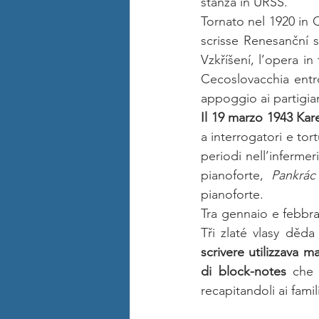
stanza in URSS. 
Tornato nel 1920 in 
scrisse Renesanční sy
Vzkříšení, l’opera in
Cecoslovacchia entrò
appoggio ai partigian
Il 19 marzo 1943 Kare
a interrogatori e tor
periodi nell’infermeri
pianoforte, 
Pankrác
pianoforte. 
Tra gennaio e febbrai
Tři zlaté vlasy děda
scrivere utilizzava m
di block-notes 
che 
recapitandoli ai famil