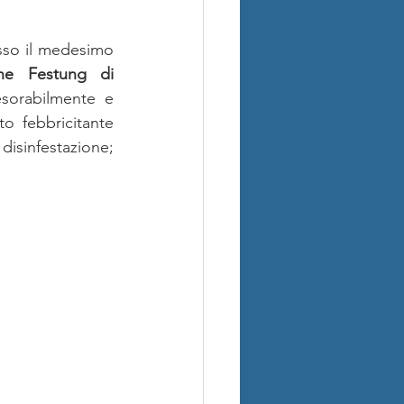
sso il medesimo 
ne Festung di 
sorabilmente e 
o febbricitante 
disinfestazione; 