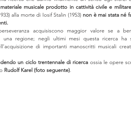
 materiale musicale prodotto in cattività civile e militar
33) alla morte di Iosif Stalin (1953) 
non è mai stata né f
nti.
erseveranza acquisiscono maggior valore se a bene
tà, una regione; negli ultimi mesi questa ricerca ha 
l’acquisizione di importanti manoscritti musicali creati
udendo un ciclo trentennale di ricerca
 ossia le opere scr
o 
Rudolf Karel (foto seguente)
.