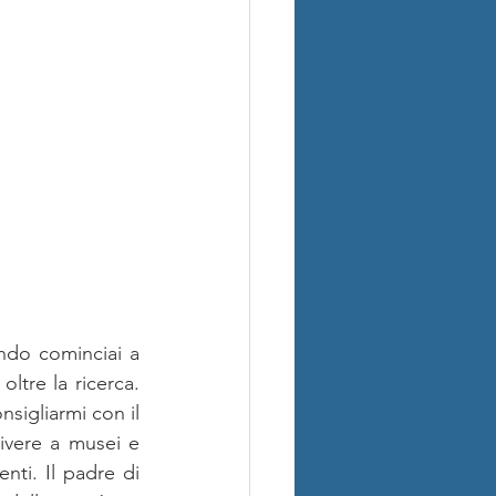
ndo cominciai a 
ltre la ricerca. 
sigliarmi con il 
ivere a musei e 
i. Il padre di 