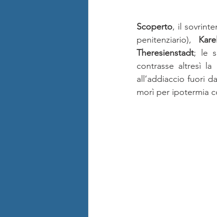
Scoperto
, il sovrin
penitenziario), 
Kare
Theresienstadt
; le 
contrasse altresì la
all’addiaccio fuori d
morì per ipotermia co