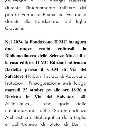
collezione di 113 disegni realizzati 
durante l’internamento militare dal 
pittore Ferruccio Francesco Frisone e 
donati alla Fondazione dal figlio 
Giovanni. 
𝐍𝐞𝐥 𝟐𝟎𝟐𝟒 𝐥𝐚 𝐅𝐨𝐧𝐝𝐚𝐳𝐢𝐨𝐧𝐞 𝐈𝐋𝐌𝐂 𝐢𝐧𝐚𝐮𝐠𝐮𝐫𝐚 
𝐝𝐮𝐞 𝐧𝐮𝐨𝐯𝐞 𝐫𝐞𝐚𝐥𝐭𝐚̀ 𝐜𝐮𝐥𝐭𝐮𝐫𝐚𝐥𝐢: 𝐥𝐚 
𝐁𝐢𝐛𝐥𝐢𝐨𝐦𝐞𝐝𝐢𝐚𝐭𝐞𝐜𝐚 𝐝𝐞𝐥𝐥𝐞 𝐒𝐜𝐢𝐞𝐧𝐳𝐞 𝐌𝐮𝐬𝐢𝐜𝐚𝐥𝐢 𝐞 
𝐥𝐚 𝐜𝐚𝐬𝐚 𝐞𝐝𝐢𝐭𝐫𝐢𝐜𝐞 𝐈𝐋𝐌𝐂 𝐄𝐝𝐢𝐳𝐢𝐨𝐧𝐢, 𝐮𝐛𝐢𝐜𝐚𝐭𝐞 𝐚 
𝐁𝐚𝐫𝐥𝐞𝐭𝐭𝐚 𝐩𝐫𝐞𝐬𝐬𝐨 𝐢𝐥 𝐂𝐀𝐌 𝐝𝐢 𝐕𝐢𝐚 𝐝𝐞𝐥 
𝐒𝐚𝐥𝐯𝐚𝐭𝐨𝐫𝐞 𝟒𝟖. Con il saluto di Autorità e 
Istituzioni, l'inaugurazione avrà luogo 
𝐦𝐚𝐫𝐭𝐞𝐝𝐢̀ 𝟐𝟐 𝐨𝐭𝐭𝐨𝐛𝐫𝐞 𝐩𝐯 𝐚𝐥𝐥𝐞 𝐨𝐫𝐞 𝟏𝟖:𝟑𝟎 𝐚 
𝐁𝐚𝐫𝐥𝐞𝐭𝐭𝐚 𝐢𝐧 𝐕𝐢𝐚 𝐝𝐞𝐥 𝐒𝐚𝐥𝐯𝐚𝐭𝐨𝐫𝐞 𝟒𝟖. 
All’iniziativa - che gode della 
collaborazione della Soprintendenza 
Archivistica e Bibliografica della Puglia 
e dell'Archivio di Stato di Bari -, 