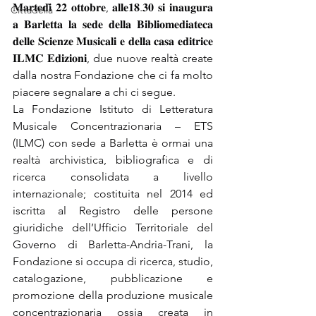
𝐌𝐚𝐫𝐭𝐞𝐝𝐢̀ 𝟐𝟐 𝐨𝐭𝐭𝐨𝐛𝐫𝐞, 𝐚𝐥𝐥𝐞𝟏𝟖.𝟑𝟎 𝐬𝐢 𝐢𝐧𝐚𝐮𝐠𝐮𝐫𝐚 
Cittadella
𝐚 𝐁𝐚𝐫𝐥𝐞𝐭𝐭𝐚 𝐥𝐚 𝐬𝐞𝐝𝐞 𝐝𝐞𝐥𝐥𝐚 𝐁𝐢𝐛𝐥𝐢𝐨𝐦𝐞𝐝𝐢𝐚𝐭𝐞𝐜𝐚 
𝐝𝐞𝐥𝐥𝐞 𝐒𝐜𝐢𝐞𝐧𝐳𝐞 𝐌𝐮𝐬𝐢𝐜𝐚𝐥𝐢 𝐞 𝐝𝐞𝐥𝐥𝐚 𝐜𝐚𝐬𝐚 𝐞𝐝𝐢𝐭𝐫𝐢𝐜𝐞 
𝐈𝐋𝐌𝐂 𝐄𝐝𝐢𝐳𝐢𝐨𝐧𝐢, due nuove realtà create 
dalla nostra Fondazione che ci fa molto 
piacere segnalare a chi ci segue.
La Fondazione Istituto di Letteratura 
Musicale Concentrazionaria – ETS 
(ILMC) con sede a Barletta è ormai una 
realtà archivistica, bibliografica e di 
ricerca consolidata a livello 
internazionale; costituita nel 2014 ed 
iscritta al Registro delle persone 
giuridiche dell’Ufficio Territoriale del 
Governo di Barletta-Andria-Trani, la 
Fondazione si occupa di ricerca, studio, 
catalogazione, pubblicazione e 
promozione della produzione musicale 
concentrazionaria ossia creata in 