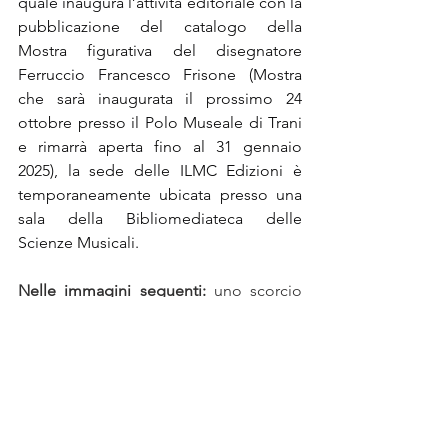
quale inaugura l’attività editoriale con la 
pubblicazione del catalogo della 
Mostra figurativa del disegnatore 
Ferruccio Francesco Frisone (Mostra 
che sarà inaugurata il prossimo 24 
ottobre presso il Polo Museale di Trani 
e rimarrà aperta fino al 31 gennaio 
2025), la sede delle ILMC Edizioni è 
temporaneamente ubicata presso una 
sala della Bibliomediateca delle 
Scienze Musicali.
Nelle immagini seguenti:
 uno scorcio 
della Bibliomediateca delle Scienze 
Musicali e il M° Francesco Lotoro 
intento alla verifica di volumi e 
documenti.