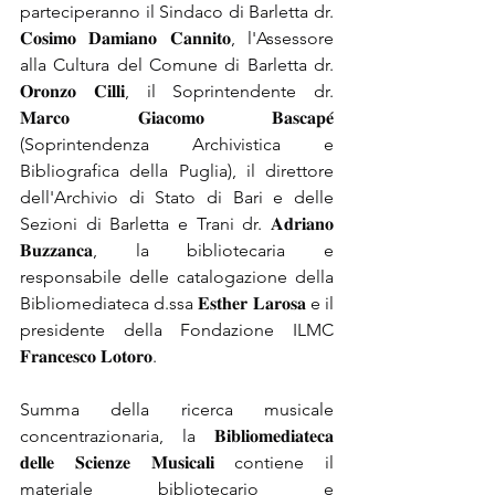
parteciperanno il Sindaco di Barletta dr. 
𝐂𝐨𝐬𝐢𝐦𝐨 𝐃𝐚𝐦𝐢𝐚𝐧𝐨 𝐂𝐚𝐧𝐧𝐢𝐭𝐨, l'Assessore 
alla Cultura del Comune di Barletta dr. 
𝐎𝐫𝐨𝐧𝐳𝐨 𝐂𝐢𝐥𝐥𝐢, il Soprintendente dr. 
𝐌𝐚𝐫𝐜𝐨 𝐆𝐢𝐚𝐜𝐨𝐦𝐨 𝐁𝐚𝐬𝐜𝐚𝐩𝐞́ 
(Soprintendenza Archivistica e 
Bibliografica della Puglia), il direttore 
dell'Archivio di Stato di Bari e delle 
Sezioni di Barletta e Trani dr. 𝐀𝐝𝐫𝐢𝐚𝐧𝐨 
𝐁𝐮𝐳𝐳𝐚𝐧𝐜𝐚, la bibliotecaria e 
responsabile delle catalogazione della 
Bibliomediateca d.ssa 𝐄𝐬𝐭𝐡𝐞𝐫 𝐋𝐚𝐫𝐨𝐬𝐚 e il 
presidente della Fondazione ILMC 
𝐅𝐫𝐚𝐧𝐜𝐞𝐬𝐜𝐨 𝐋𝐨𝐭𝐨𝐫𝐨.
Summa della ricerca musicale 
concentrazionaria, la 𝐁𝐢𝐛𝐥𝐢𝐨𝐦𝐞𝐝𝐢𝐚𝐭𝐞𝐜𝐚 
𝐝𝐞𝐥𝐥𝐞 𝐒𝐜𝐢𝐞𝐧𝐳𝐞 𝐌𝐮𝐬𝐢𝐜𝐚𝐥𝐢 contiene il 
materiale bibliotecario e 