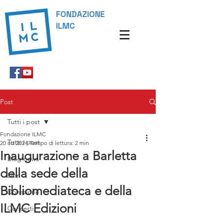
FONDAZIONE
ILMC
Post
Tutti i post
Fondazione ILMC
Tutti i post
20 ott 2024
Tempo di lettura: 2 min
Inaugurazione a Barletta
Blog news
della sede della
Libri
Bibliomediateca e della
Donazione
ILMC Edizioni
Concerti