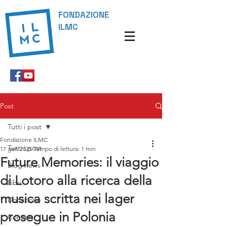
FONDAZIONE
ILMC
Post
Tutti i post
Fondazione ILMC
Tutti i post
17 gen 2025
Tempo di lettura: 1 min
Future Memories: il viaggio
Blog news
di Lotoro alla ricerca della
Libri
musica scritta nei lager
Donazione
prosegue in Polonia
Concerti