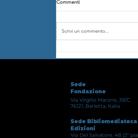
Commenti
Scrivi un commento...
La Fondazione ILMC di
Barletta ha concluso la
digitalizzazione della
Collezione Emanuele Pacifici,
tra i più preziosi patrimoni
videofonografici della musica
Sede
religiosa e tradizionale
Fondazione
ebraica
Via Virgilio Marone, 38/C
76121, Barletta, Italia
Sede Bibliomediateca
Edizioni
Via Del Salvatore, 48 (2° pi