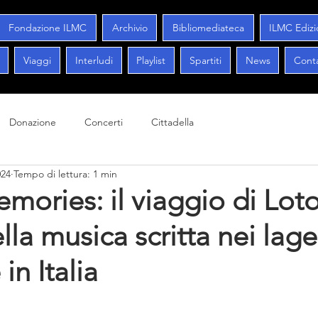
Fondazione ILMC
Archivio
Bibliomediateca
ILMC Edizi
Viaggi
Interludi
Playlist
Spartiti
News
Conta
Donazione
Concerti
Cittadella
024
Tempo di lettura: 1 min
mories: il viaggio di Loto
lla musica scritta nei lage
in Italia