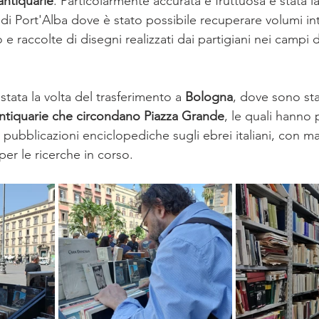
antiquarie
. Particolarmente accurata e fruttuosa è stata la 
e di Port'Alba dove è stato possibile recuperare volumi int
e raccolte di disegni realizzati dai partigiani nei campi d
tata la volta del trasferimento a 
Bologna
, dove sono sta
 antiquarie che circondano Piazza Grande
, le quali hanno 
pubblicazioni enciclopediche sugli ebrei italiani, con mat
 per le ricerche in corso.