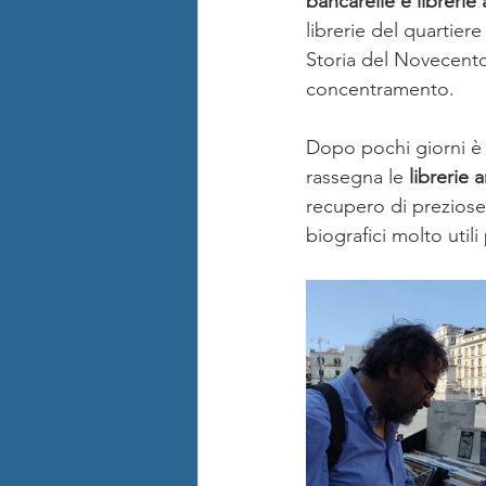
bancarelle e librerie 
librerie del quartier
Storia del Novecento 
concentramento.
Dopo pochi giorni è s
rassegna le 
librerie
recupero di preziose 
biografici molto utili