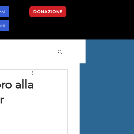
oni
DONAZIONE
tti
ro alla
r