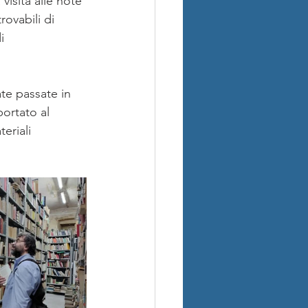
visita alle note 
rovabili di 
i 
te passate in 
portato al 
eriali 