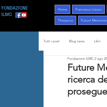
FONDAZIONE
Home
Francesco Lotoro
ILMC
Thesaurus
Future Memories
Tutti i post
Blog news
Libri
Fondazione ILMC
2 ago 2
Future Me
ricerca de
prosegue 