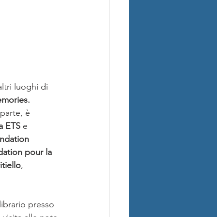
tri luoghi di 
mories. 
parte, è 
ia ETS
 e 
ndation 
ation pour la 
itiello
, 
librario presso 