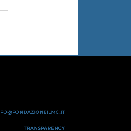
cesco Lotoro ospite della
a dell'Innovazione
nizzata a Venezia dal
idiano IL FOGLIO
NFO@FONDAZIONEILMC.IT
TRANSPARENCY