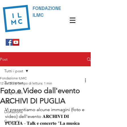
FONDAZIONE
ILMC
Post
Tutti i post
Fondazione ILMC
Tutti i post
12 dic 2024
Tempo di lettura: 1 min
Foto e Video dall'evento
Blog news
ARCHIVI DI PUGLIA
Libri
Vi presentiamo alcune immagini (foto e 
Donazione
video) dell'evento 𝐀𝐑𝐂𝐇𝐈𝐕𝐈 𝐃𝐈 
Concerti
𝐏𝐔𝐆𝐋𝐈𝐀 - 𝐓𝐚𝐥𝐤 𝐞 𝐜𝐨𝐧𝐜𝐞𝐫𝐭𝐨 "𝐋𝐚 𝐦𝐮𝐬𝐢𝐜𝐚 