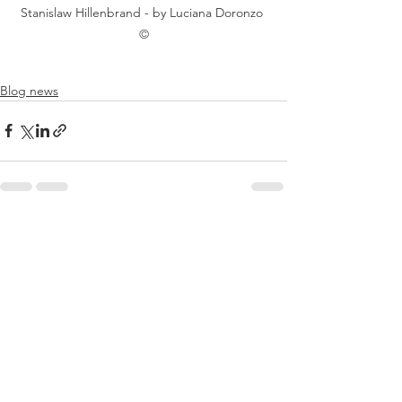
Stanislaw Hillenbrand - by Luciana Doronzo 
©
Blog news
Mostra tutti
Post recenti