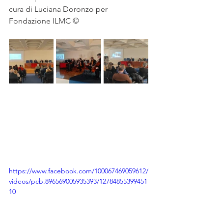
cura di Luciana Doronzo per 
Fondazione ILMC 
©
https://www.facebook.com/100067469059612/
videos/pcb.896569005935393/12784855399451
10