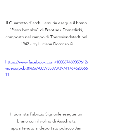
Il Quartetto d'archi Lemuria esegue il brano 
"Piesn bez slov" di Frantisek Domazlicki, 
composto nel campo di Theresiendstadt nel 
1942 - by Luciana Doronzo 
©
https://www.facebook.com/100067469059612/
videos/pcb.896569005935393/39741767628566
11
Il violinista Fabrizio Signorile esegue un 
brano con il violino di Auschwitz 
appartenuto al deportato polacco Jan 