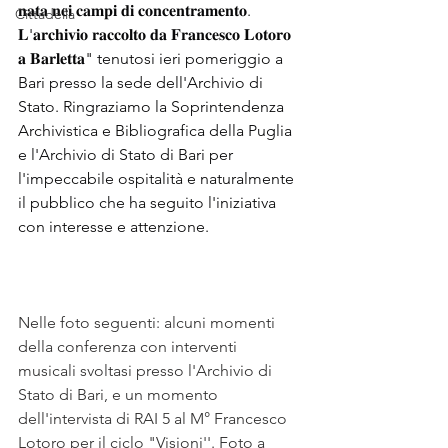
𝐧𝐚𝐭𝐚 𝐧𝐞𝐢 𝐜𝐚𝐦𝐩𝐢 𝐝𝐢 𝐜𝐨𝐧𝐜𝐞𝐧𝐭𝐫𝐚𝐦𝐞𝐧𝐭𝐨. 
Cittadella
𝐋'𝐚𝐫𝐜𝐡𝐢𝐯𝐢𝐨 𝐫𝐚𝐜𝐜𝐨𝐥𝐭𝐨 𝐝𝐚 𝐅𝐫𝐚𝐧𝐜𝐞𝐬𝐜𝐨 𝐋𝐨𝐭𝐨𝐫𝐨 
𝐚 𝐁𝐚𝐫𝐥𝐞𝐭𝐭𝐚" tenutosi ieri pomeriggio a 
Bari presso la sede dell'Archivio di 
Stato. Ringraziamo la Soprintendenza 
Archivistica e Bibliografica della Puglia 
e l'Archivio di Stato di Bari per 
l'impeccabile ospitalità e naturalmente 
il pubblico che ha seguito l'iniziativa 
con interesse e attenzione.                       
Nelle foto seguenti: alcuni momenti 
della conferenza con interventi 
musicali svoltasi presso l'Archivio di 
Stato di Bari, e un momento 
dell'intervista di RAI 5 al M° Francesco 
Lotoro per il ciclo "Visioni''. Foto a 