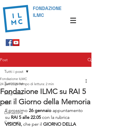
FONDAZIONE
ILMC
Post
Tutti i post
Fondazione ILMC
Tutti i post
24 gen 2025
Tempo di lettura: 2 min
Fondazione ILMC su RAI 5
Blog news
per il Giorno della Memoria
Libri
Il prossimo 
26 gennaio
 appuntamento 
Donazione
su 
RAI 5 alle 22.05
 con la rubrica 
Concerti
VISIONI,
 che per il 
GIORNO DELLA 