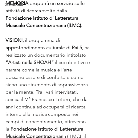
MEMORIA 
proporrà un servizio sulle 
Cittadella
attività di ricerca svolte dalla 
Fondazione Istituto di Letteratura 
Musicale Concentrazionaria (ILMC).
VISIONI,
 il programma di 
approfondimento culturale di
Rai 5
, ha 
realizzato un documentario intitolato 
“Artisti nella SHOAH”
 il cui obiettivo è 
narrare come la musica e l’arte 
possano essere di conforto e come 
siano uno strumento di sopravvivenza 
per la mente. Tra i vari intervistati, 
spicca il M° Francesco Lotoro, che da 
anni continua ad occuparsi di ricerca 
intorno alla musica composta nei 
campi di concentramento, attraverso 
la
 Fondazione Istituto di Letteratura 
Musicale Concentrazionari
a (ILMC), 
il 