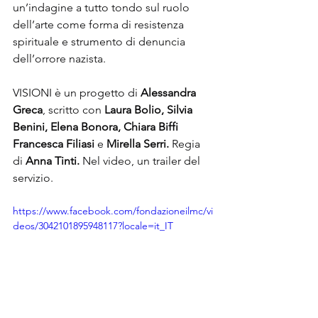
un’indagine a tutto tondo sul ruolo 
dell’arte come forma di resistenza 
spirituale e strumento di denuncia 
dell’orrore nazista.
VISIONI è un progetto di 
Alessandra 
Greca
, scritto con 
Laura Bolio, Silvia 
Benini, Elena Bonora, Chiara Biffi 
Francesca Filiasi 
e
 Mirella Serri.
 Regia 
di 
Anna Tinti.
 Nel video, un trailer del 
servizio.
https://www.facebook.com/fondazioneilmc/vi
deos/3042101895948117?locale=it_IT