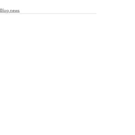
Blog news
Mostra tutti
Post recenti