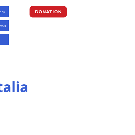
ary
DONATION
ews
talia