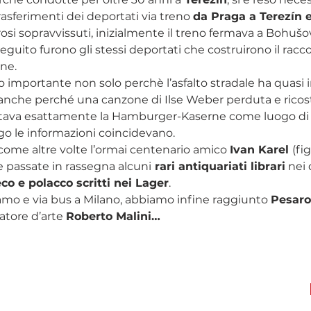
rasferimenti dei deportati via treno 
da Praga a Terezín 
 sopravvissuti, inizialmente il treno fermava a Bohušovic
 seguito furono gli stessi deportati che costruirono il rac
ne.
importante non solo perchè l’asfalto stradale ha quasi 
a anche perché una canzone di Ilse Weber perduta e ricos
itava esattamente la Hamburger-Kaserne come luogo di sb
ogo le informazioni coincidevano.
ome altre volte l’ormai centenario amico 
Ivan Karel 
(fi
e passate in rassegna alcuni
 rari antiquariati librari
 nei 
ceco e polacco scritti nei Lager
.
mo e via bus a Milano, abbiamo infine raggiunto 
Pesaro
atore d’arte 
Roberto Malini…