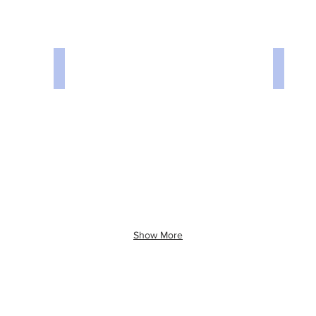
Terezin 7.jpg
Terezin 
Show More