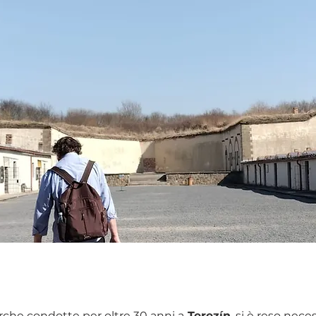
che condotte per oltre 30 anni a
 Terezín
, si è reso nece