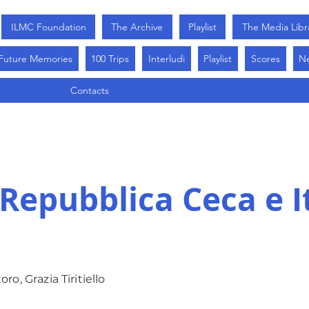
ILMC Foundation
The Archive
Playlist
The Media Libr
Future Memories
100 Trips
Interludi
Playlist
Scores
N
Contacts
 Repubblica Ceca e I
ro, Grazia Tiritiello