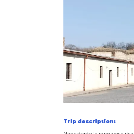
Trip description:
Nonostante le numerose ricer