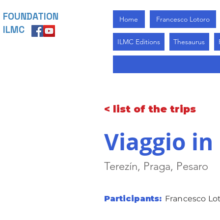
FOUNDATION
Home
Francesco Lotoro
ILMC
ILMC Editions
Thesaurus
< list of the trips
Viaggio in
Terezín, Praga, Pesaro
Participants:
Francesco Loto